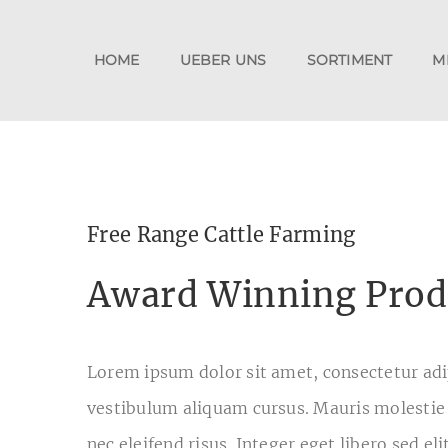
Zum
Inhalt
HOME
UEBER UNS
SORTIMENT
M
springen
Free Range Cattle Farming
Award Winning Prod
Lorem ipsum dolor sit amet, consectetur adip
vestibulum aliquam cursus. Mauris molestie
nec eleifend risus. Integer eget libero sed eli