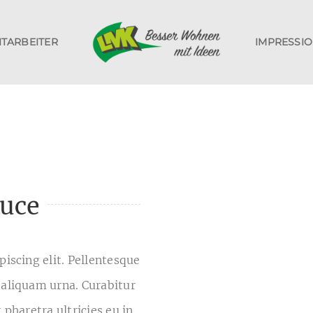
ITARBEITER
IMPRESSI
uce
iscing elit. Pellentesque
 aliquam urna. Curabitur
t pharetra ultricies eu in