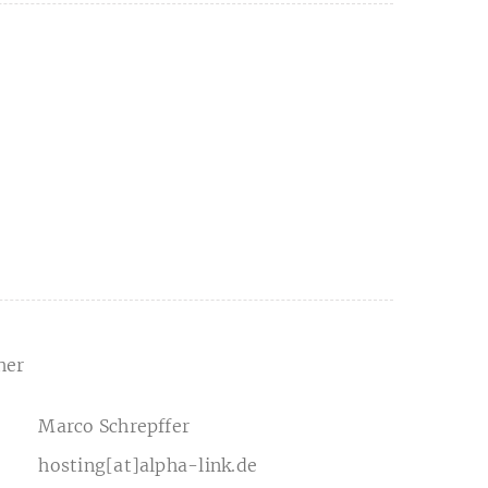
her
Marco Schrepffer
hosting[at]alpha-link.de